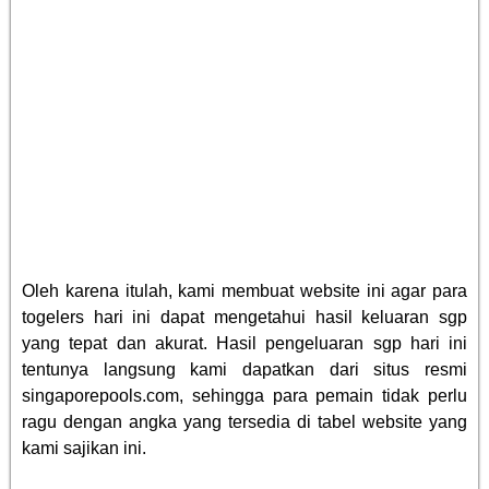
Oleh karena itulah, kami membuat website ini agar para
togelers hari ini dapat mengetahui hasil keluaran sgp
yang tepat dan akurat. Hasil pengeluaran sgp hari ini
tentunya langsung kami dapatkan dari situs resmi
singaporepools.com, sehingga para pemain tidak perlu
ragu dengan angka yang tersedia di tabel website yang
kami sajikan ini.