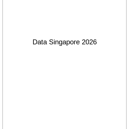
Data Singapore 2026