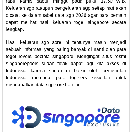
rabu, kamis, sabtu, minggu pada pukul 17.50 WIB.
Keluaran sgp ataupun pengeluaran sgp setiap hari akan
dicatat ke dalam tabel data sgp 2026 agar para pemain
dapat melihat hasil keluaran togel singapore secara
lengkap.
Hasil keluaran sgp sore ini tentunya masih menjadi
sebuah informasi yang paling banyak di nanti oleh para
togel lovers pecinta singapore. Mengingat situs resmi
singaporepools sudah tidak dapat lagi kita akses di
Indonesia karena sudah di blokir oleh pemerintah
Indonesia, membuat para togelers kesulitan untuk
mendapatkan data sgp sore hari ini.