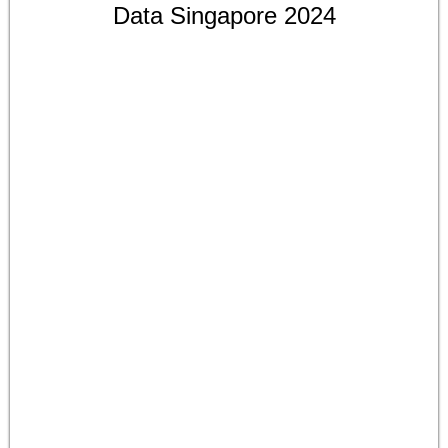
Data Singapore 2024