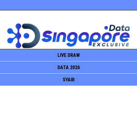
LIVE DRAW
DATA 2026
SYAIR